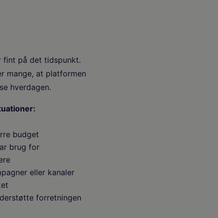
 fint på det tidspunkt.
ver mange, at platformen
nse hverdagen.
tuationer:
d
ørre budget
ar brug for
ere
pagner eller kanaler
tet
derstøtte forretningen