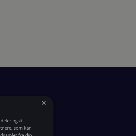
×
i deler også
rtnere, som kan
dsamlet fra din