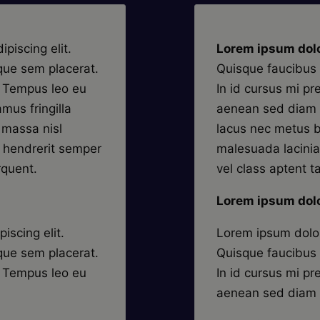
piscing elit.
Lorem ipsum dolo
que sem placerat.
Quisque faucibus 
s. Tempus leo eu
In id cursus mi pr
mus fringilla
aenean sed diam u
 massa nisl
lacus nec metus b
t hendrerit semper
malesuada lacinia
rquent.
vel class aptent ta
Lorem ipsum dolo
iscing elit.
Lorem ipsum dolor 
que sem placerat.
Quisque faucibus 
s. Tempus leo eu
In id cursus mi pr
aenean sed diam 