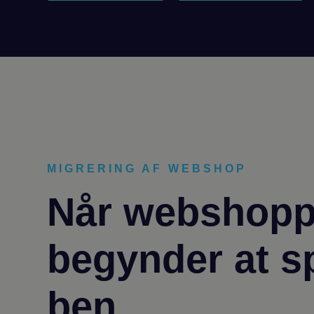
MIGRERING AF WEBSHOP
Når webshop
begynder at 
ben