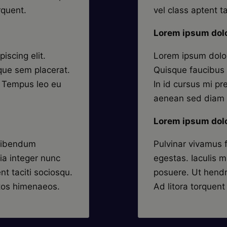
rquent.
vel class aptent ta
Lorem ipsum dolo
iscing elit.
Lorem ipsum dolor 
que sem placerat.
Quisque faucibus 
s. Tempus leo eu
In id cursus mi pr
aenean sed diam 
Lorem ipsum dolo
 bibendum
Pulvinar vivamus 
ia integer nunc
egestas. Iaculis 
nt taciti sociosqu.
posuere. Ut hendre
ptos himenaeos.
Ad litora torquen