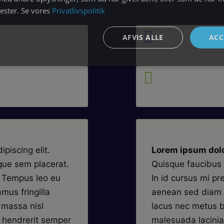
nester. Se vores
Privatlivspolitik

AFVIS ALLE
ACC

piscing elit.
Lorem ipsum dolo
que sem placerat.
Quisque faucibus 
s. Tempus leo eu
In id cursus mi pr
mus fringilla
aenean sed diam u
 massa nisl
lacus nec metus b
t hendrerit semper
malesuada lacinia