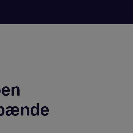
pen
spænde