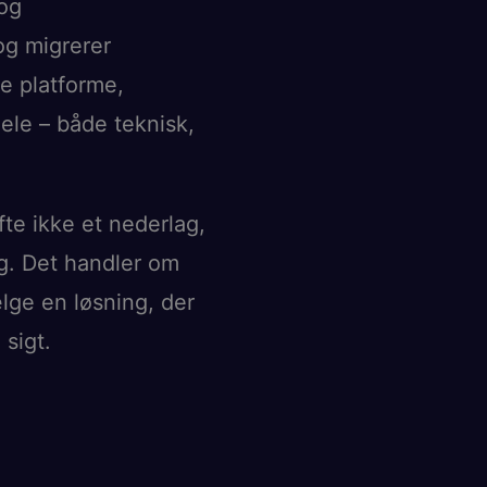
 og
 og migrerer
e platforme,
ele – både teknisk,
te ikke et nederlag,
g. Det handler om
lge en løsning, der
sigt.