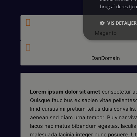
brug af deres tje

VIS DETALJER
Magento

DanDomain
Lorem ipsum dolor sit amet
consectetur adi
Quisque faucibus ex sapien vitae pellentes
In id cursus mi pretium tellus duis convalli
aenean sed diam urna tempor. Pulvinar viva
lacus nec metus bibendum egestas. Iaculis
malesuada lacinia integer nunc posuere. U