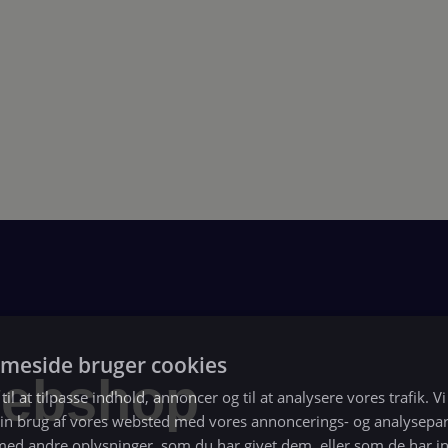
meside bruger cookies
webshop
til at tilpasse indhold, annoncer og til at analysere vores trafik. V
in brug af vores websted med vores annoncerings- og analysepa
d andre oplysninger, som du har givet dem, eller som de har in